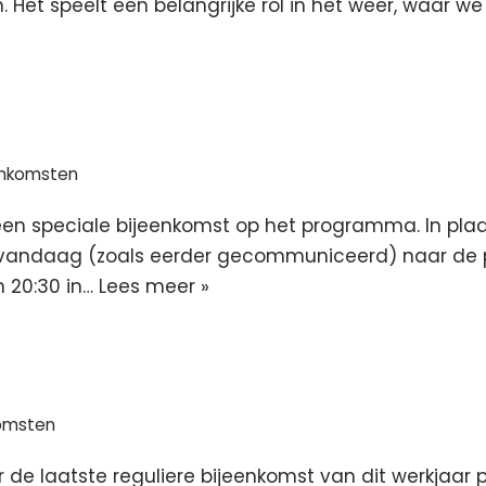
Het speelt een belangrijke rol in het weer, waar we z
enkomsten
n speciale bijeenkomst op het programma. In plaat
e vandaag (zoals eerder gecommuniceerd) naar de po
m 20:30 in…
Lees meer »
komsten
 de laatste reguliere bijeenkomst van dit werkjaar 