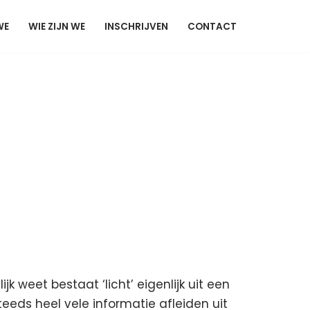
WE
WIE ZIJN WE
INSCHRIJVEN
CONTACT
k weet bestaat ‘licht’ eigenlijk uit een
teeds heel vele informatie afleiden uit