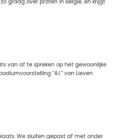
o graag over praten in België, en krijgt
s van af te spreken op het gewoonlijke
diumvoorstelling “A.I.” van Lieven
plaats. We sluiten gepast af met onder