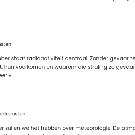
msten
er staat radioactiviteit centraal. Zonder gevaar t
t, hun voorkomen en waarom die straling zo gevaarl
er »
eenkomsten
 zullen we het hebben over meteorologie. De atmosf