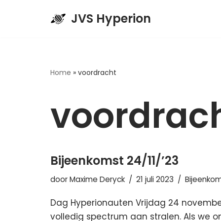
JVS Hyperion
Spring
naar
de
inhoud
Home
»
voordracht
voordrac
Bijeenkomst 24/11/’23
door
Maxime Deryck
21 juli 2023
Bijeenko
Dag Hyperionauten Vrijdag 24 november sp
volledig spectrum aan stralen. Als we on