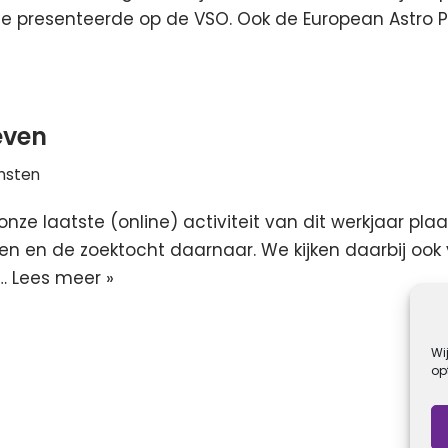
e presenteerde op de VSO. Ook de European Astro P
even
msten
nze laatste (online) activiteit van dit werkjaar plaa
en en de zoektocht daarnaar. We kijken daarbij ook
s…
Lees meer »
Wi
op