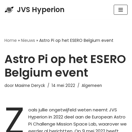
JVS Hyperion
Spring
naar
de
inhoud
Home
»
Nieuws
»
Astro Pi op het ESERO Belgium event
Astro Pi op het ESERO
Belgium event
door
Maxime Deryck
14 mei 2022
Algemeen
Z
oals jullie ongetwijfeld weten neemt JVS
Hyperion in 2022 deel aan de European Astro
Pi Challenge Mission Space Lab, waarover we
eerder al berichtten. Op 9 mei 2022 heeft