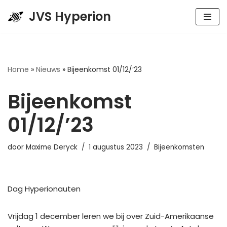
JVS Hyperion
Spring
naar
de
inhoud
Home
»
Nieuws
»
Bijeenkomst 01/12/’23
Bijeenkomst
01/12/’23
door
Maxime Deryck
1 augustus 2023
Bijeenkomsten
Dag Hyperionauten
Vrijdag 1 december leren we bij over Zuid-Amerikaanse