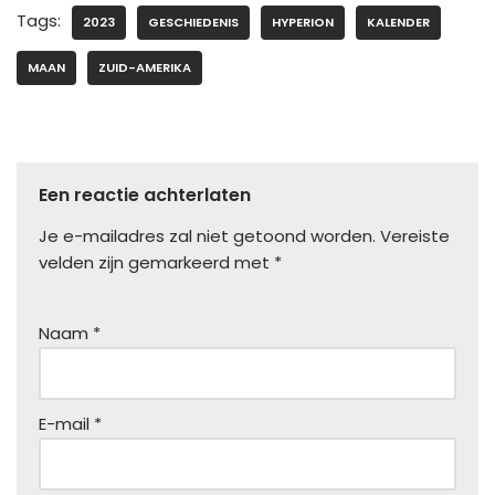
Tags:
2023
GESCHIEDENIS
HYPERION
KALENDER
MAAN
ZUID-AMERIKA
Een reactie achterlaten
Je e-mailadres zal niet getoond worden.
Vereiste
velden zijn gemarkeerd met
*
Naam
*
E-mail
*